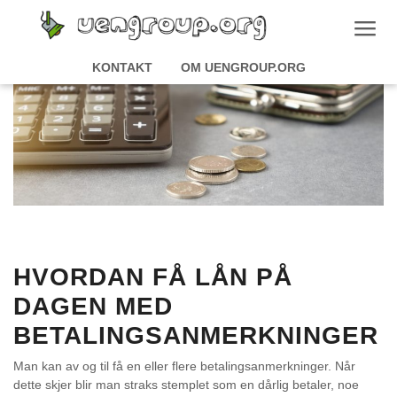
Skip
to
content
uengroup.org
uengroup.org
KONTAKT
OM UENGROUP.ORG
HVORDAN FÅ LÅN PÅ
DAGEN MED
BETALINGSANMERKNINGER
Man kan av og til få en eller flere betalingsanmerkninger. Når
dette skjer blir man straks stemplet som en dårlig betaler, noe