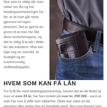
Noe som er viktig når man
søker om lån og har
betalingsanmerkninger fra
før, er at man går nøye
gjennom sin egen
økonomi. Det er gjerne en
grunn til at man har fått
disse anmerkningene, og
det er viktig å ta tak i dette
før det eskalerer. Man bør
lage seg en oversikt, et
budsjett og en
overkommelig
nedbetalingsplan.
HVEM SOM KAN FÅ LÅN
For å få
lån med betalingsanmerkning
, kreves det av de fleste at
man er
over 23 år
, har fast inntekt på
over kr. 250 000
,- samt at
man har noe å stille som sikkerhet. Dette kan være en bil,
eiendom eller andre ting av betydelig verdi. Hva som kreves som