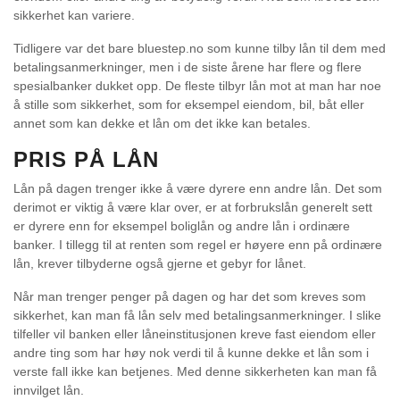
sikkerhet kan variere.
Tidligere var det bare bluestep.no som kunne tilby lån til dem med
betalingsanmerkninger, men i de siste årene har flere og flere
spesialbanker dukket opp. De fleste tilbyr lån mot at man har noe
å stille som sikkerhet, som for eksempel eiendom, bil, båt eller
annet som kan dekke et lån om det ikke kan betales.
PRIS PÅ LÅN
Lån på dagen trenger ikke å være dyrere enn andre lån. Det som
derimot er viktig å være klar over, er at forbrukslån generelt sett
er dyrere enn for eksempel boliglån og andre lån i ordinære
banker. I tillegg til at renten som regel er høyere enn på ordinære
lån, krever tilbyderne også gjerne et gebyr for lånet.
Når man trenger penger på dagen og har det som kreves som
sikkerhet, kan man få lån selv med betalingsanmerkninger. I slike
tilfeller vil banken eller låneinstitusjonen kreve fast eiendom eller
andre ting som har høy nok verdi til å kunne dekke et lån som i
verste fall ikke kan betjenes. Med denne sikkerheten kan man få
innvilget lån.