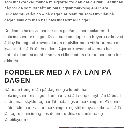
som innskrenker mange muligheter for den det gjelder. Det finnes
håp for de som har fått en betalingsanmerkning eller flere.
Billigeforbrukslån.no – på dagen
er blant de som tilbyr lån på
dagen selv om man har betalingsanmerkninger.
Det finnes heldigvis banker som gir lån til mennesker med
betalingsanmerkninger. Disse bankene løper en høyere risiko ved
å tilby lån, og det kreves at man oppfyller noen vilkår før man er
kvalifisert til å få lån hos dem. Gjerne kreves det at man har
ordnet økonomi og at man kan stille med en eller annen form for
sikkerhet.
FORDELER MED Å FÅ LÅN PÅ
DAGEN
Når man trenger lån på dagen og allerede har
betalingsanmerkninger, kan man ved å ta opp et nytt lån få betalt
ut det man skylder og har fått betalingsanmerkning for. På denne
måten blir man kvitt anmerkningen, og stiller mye sterkere til å få
lån og refinansiering hos de mer ordinære bankene og
lånetilbyderne.